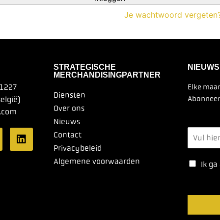
Je wachtwoord vergeten
STRATEGISCHE
NIEUWS
MERCHANDISINGPARTNER
 1227
Elke maan
Diensten
Abonneer 
elgië)
Over ons
.com
Nieuws
Contact
Privacybeleid
Algemene voorwaarden
Ik ga