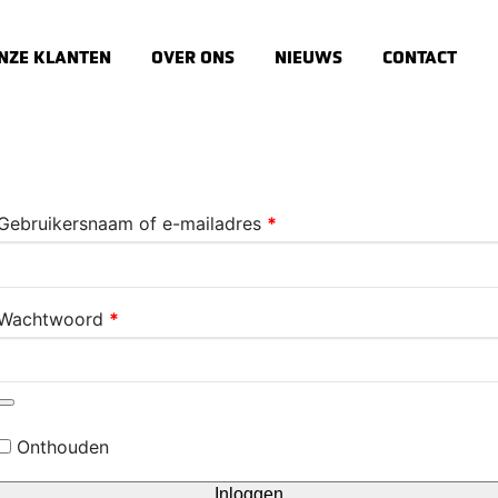
NZE KLANTEN
OVER ONS
NIEUWS
CONTACT
Gebruikersnaam of e-mailadres
*
Wachtwoord
*
Onthouden
Inloggen