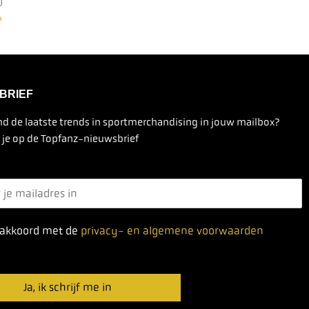
?
BRIEF
d de laatste trends in sportmerchandising in jouw mailbox?
je op de Topfanz-nieuwsbrief
 akkoord met de
privacy- en algemene voorwaarden
Ja, ik schrijf me in