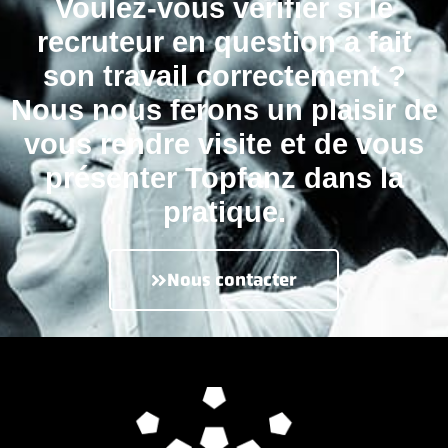
Voulez-vous vérifier si le
recruteur en question a fait
son travail correctement ?
Nous nous ferons un plaisir de
vous rendre visite et de vous
présenter Topfanz dans la
pratique.
Nous contacter