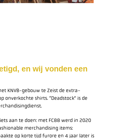
etigd, en wij vonden een
 het KNVB-gebouw te Zeist de extra-
p onverkochte shirts. “Deadstock” is de
erchandisingdienst.
n iets aan te doen: met FC88 werd in 2020
ashionable merchandising items:
kte op korte tijd furore en 4 jaar later is