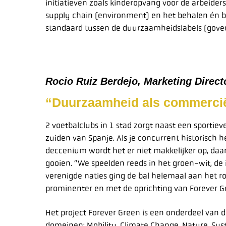
initiatieven zoals kinderopvang voor de arbeiders
supply chain (environment) en het behalen én be
standaard tussen de duurzaamheidslabels (gove
Rocio Ruiz Berdejo, Marketing Direc
“Duurzaamheid als commerci
2 voetbalclubs in 1 stad zorgt naast een sportiev
zuiden van Spanje. Als je concurrent historisch
deccenium wordt het er niet makkelijker op, daa
gooien. “We speelden reeds in het groen-wit, de
verenigde naties ging de bal helemaal aan het 
prominenter en met de oprichting van Forever G
Het project Forever Green is een onderdeel van de
domeinen: Mobility, Climate Change, Nature, Sust