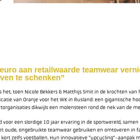
n euro aan retailwaarde teamwear verni
even te schenken”
het, toen Nicole Bekkers & Matthijs Smit in de krochten van
catie van Oranje voor het WK in Rusland: een gigantische hoo
portorganisaties dikwijls een molensteen rond de nek van de m
d voor een slordige 10 jaar ervaring in de sportwereld, same
el: oude, ongebruikte teamwear gebruiken en omtoveren in f
kort zelfs voetballen. Hun innovatieve “upcycling”-aanpak maa