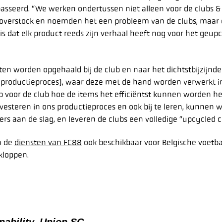
asseerd. “We werken ondertussen niet alleen voor de clubs & 
 overstock en noemden het een probleem van de clubs, maar 
s dat elk product reeds zijn verhaal heeft nog voor het geupc
n worden opgehaald bij de club en naar het dichtstbijzijnde 
t productieproces), waar deze met de hand worden verwerkt 
p voor de club hoe de items het efficiëntst kunnen worden h
esteren in ons productieproces en ook bij te leren, kunnen w
rs aan de slag, en leveren de clubs een volledige “upcycled co
n de
diensten van FC88
ook beschikbaar voor Belgische voetbal
kloppen.