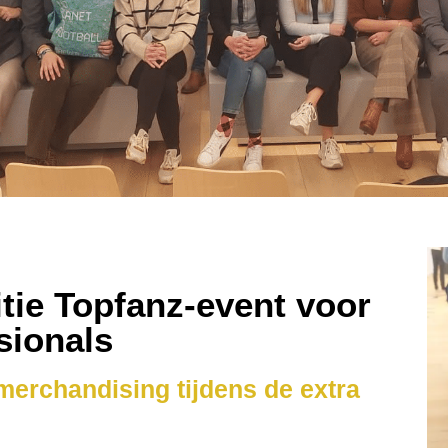
tie Topfanz-event voor
sionals
erchandising tijdens de extra