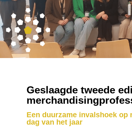
Geslaagde tweede edi
merchandisingprofes
Een duurzame invalshoek op m
dag van het jaar