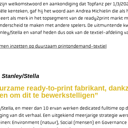
or zijn welkomstwoord en aankondiging dat Topfanz per 1/3/202
iële kenteken, gaf hij het woord aan Andrea Michielin die als 
neert als merk in het topsegment van de ready2print markt 
een onderscheid te maken met andere spelers. De uitmuntende
ey/Stella en vanaf heden dus ook van de textiel-afdeling v
samen inzetten op duurzaam printondemand-textiel
 Stanley/Stella
urzame ready-to-print fabrikant, dankz
n om dit te bewerkstelligen”
Stella, en meer dan 10 ervan werken dedicated fulltime op d
lging van dit verhaal. Een uitgekiend meerjarige strategie w
nen: Environment (natuur), Social (mensen) en Governance (