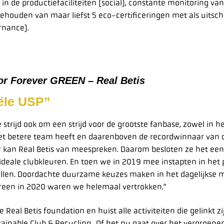
 in de productiefaciliteiten (social), constante monitoring va
houden van maar liefst 5 eco-certificeringen met als uitschi
rnance).
tor Forever GREEN – Real Betis
ële USP”
e strijd ook om een strijd voor de grootste fanbase, zowel in h
 het betere team heeft en daarenboven de recordwinnaar van d
r kan Real Betis van meespreken. Daarom besloten ze het een
 ideale clubkleuren. En toen we in 2019 mee instapten in he
rollen. Doordachte duurzame keuzes maken in het dagelijkse
reen in 2020 waren we helemaal vertrokken.”
 Real Betis foundation en huist alle activiteiten die gelinkt
ainable Club & Recycling.. Of het nu gaat over het vergroene