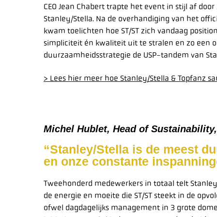
CEO Jean Chabert trapte het event in stijl af do
Stanley/Stella. Na de overhandiging van het offic
kwam toelichten hoe ST/ST zich vandaag positio
simpliciteit én kwaliteit uit te stralen en zo 
duurzaamheidsstrategie de USP-tandem van Stanl
> Lees hier meer hoe Stanley/Stella & Topfanz 
Michel Hublet, Head of Sustainability,
“Stanley/Stella is de meest du
en onze constante inspanninge
Tweehonderd medewerkers in totaal telt Stanley/
de energie en moeite die ST/ST steekt in de opvo
ofwel dagdagelijks management in 3 grote domei