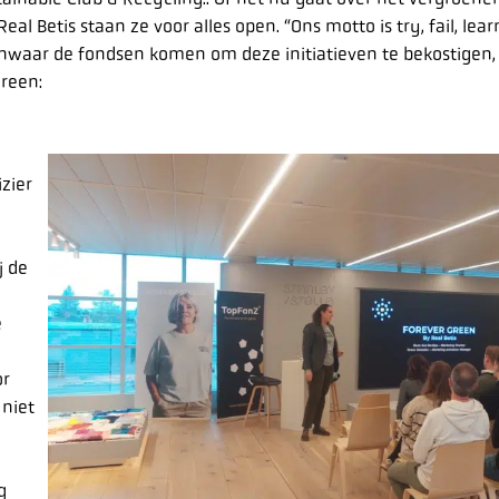
eal Betis staan ze voor alles open. “Ons motto is try, fail, lear
Vanwaar de fondsen komen om deze initiatieven te bekostigen,
Green:
zier
j de
e
or
 niet
g