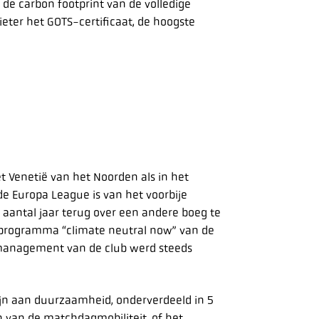
n de carbon footprint van de volledige
eter het GOTS-certificaat, de hoogste
et Venetië van het Noorden als in het
e Europa League is van het voorbije
 aantal jaar terug over een andere boeg te
t programma “climate neutral now” van de
 management van de club werd steeds
 zijn aan duurzaamheid, onderverdeeld in 5
n van de matchdagmobiliteit, of het