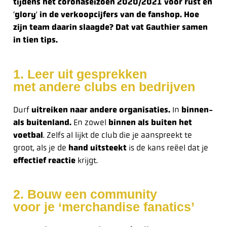
tijdens het coronaseizoen 2020/2021 voor rust en
‘
glory
’
in de verkoopcijfers van de fanshop. Hoe
zijn team daarin slaagde? Dat vat Gauthier samen
in tien tips.
1. Leer uit gesprekken
met andere clubs en bedrijven
Durf
uitreiken naar andere organisaties.
In
binnen-
als buitenland.
En zowel
binnen als buiten het
voetbal
. Zelfs al lijkt de club die je aanspreekt te
groot, als je de
hand uitsteekt
is de kans reëel dat je
effectief reactie
krijgt.
2. Bouw een community
voor je ‘merchandise fanatics’