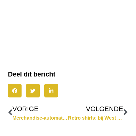
de Club Brugge Shop
> Laat Topfanz je coachen naar een
betere merchandisingstrategie
Deel dit bericht
VORIGE
VOLGENDE
Merchandise-automaten brengt fanshop tot bij de fans op de tribune
Retro shirts: bij West Ham United FC is 1980 nog springlevend