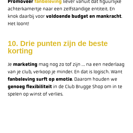
Promoveer
fanbeleving
liever vanuit dat figuurlijke
achterkamertje naar een zelfstandige entiteit. En
knok daarbij voor
voldoende budget en mankracht
.
Het loont!
10. Drie punten zijn de beste
korting
Je
marketing
mag nog zo tof zijn … na een nederlaag
van je club, verkoop je minder. En dat is logisch. Want
fanbeleving surft op emotie
. Daarom houden we
genoeg flexibiliteit
in de Club Brugge Shop om in te
spelen op winst of verlies.
Laat je inspireren door het succes van