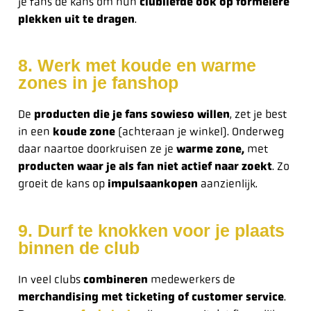
je fans de kans om hun
clubliefde ook op formelere
plekken uit te dragen
.
8. Werk met koude en warme
zones in je fanshop
De
producten die je fans sowieso willen
, zet je best
in een
koude zone
(achteraan je winkel). Onderweg
daar naartoe doorkruisen ze je
warme zone,
met
producten waar je als fan niet actief naar zoekt
. Zo
groeit de kans op
impulsaankopen
aanzienlijk.
9. Durf te knokken voor je plaats
binnen de club
In veel clubs
combineren
medewerkers de
merchandising met ticketing of customer service
.